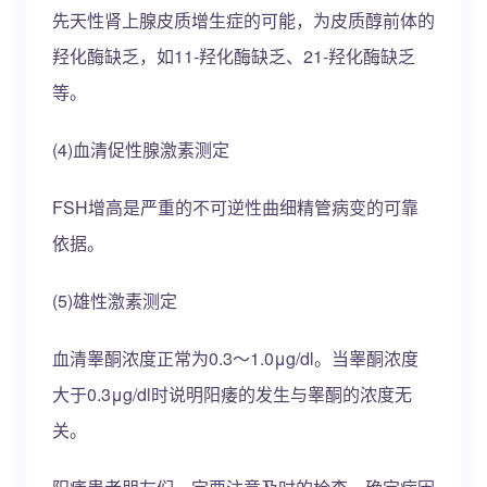
先天性肾上腺皮质增生症的可能，为皮质醇前体的
羟化酶缺乏，如11-羟化酶缺乏、21-羟化酶缺乏
等。
(4)血清促性腺激素测定
FSH增高是严重的不可逆性曲细精管病变的可靠
依据。
(5)雄性激素测定
血清睾酮浓度正常为0.3～1.0μg/dl。当睾酮浓度
大于0.3μg/dl时说明阳痿的发生与睾酮的浓度无
关。